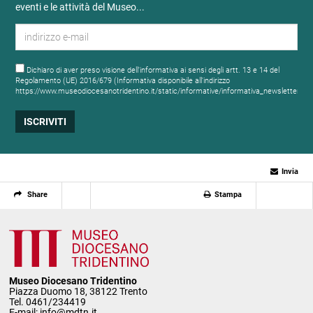
eventi e le attività del Museo...
Dichiaro di aver preso visione dell'informativa ai sensi degli artt. 13 e 14 del
Regolamento (UE) 2016/679 (Informativa disponibile all'indirizzo
https://www.museodiocesanotridentino.it/static/informative/informativa_newsletter.ht
Invia
Share
Stampa
Museo Diocesano Tridentino
Piazza Duomo 18, 38122 Trento
Tel. 0461/234419
E-mail:
info@mdtn.it