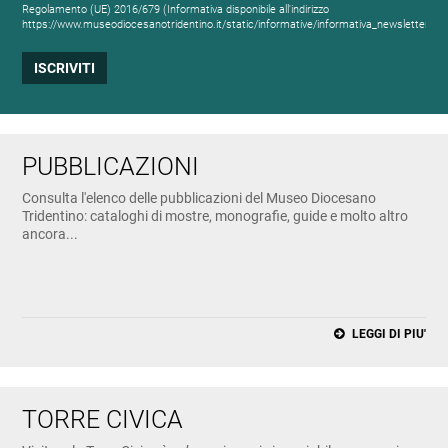
Regolamento (UE) 2016/679 (Informativa disponibile all'indirizzo
https://www.museodiocesanotridentino.it/static/informative/informativa_newsletter.ht
PUBBLICAZIONI
Consulta l'elenco delle pubblicazioni del Museo Diocesano
Tridentino: cataloghi di mostre, monografie, guide e molto altro
ancora...
LEGGI DI PIU'
TORRE CIVICA