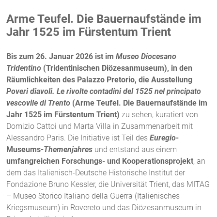
Arme Teufel. Die Bauernaufstände im
Jahr 1525 im Fürstentum Trient
Bis zum 26. Januar 2026 ist im
Museo Diocesano
Tridentino
(Tridentinischen Diözesanmuseum), in den
Räumlichkeiten des Palazzo Pretorio, die Ausstellung
Poveri diavoli.
Le rivolte contadini del 1525 nel principato
vescovile di Trento
(Arme Teufel. Die Bauernaufstände im
Jahr 1525 im Fürstentum Trient)
zu sehen, kuratiert von
Domizio Cattoi und Marta Villa in Zusammenarbeit mit
Alessandro Paris. Die Initiative ist Teil des
Euregio
-
Museums-
Themenjahres
und entstand aus einem
umfangreichen Forschungs- und Kooperationsprojekt
, an
dem das Italienisch-Deutsche Historische Institut der
Fondazione Bruno Kessler, die Universität Trient, das MITAG
– Museo Storico Italiano della Guerra (Italienisches
Kriegsmuseum) in Rovereto und das Diözesanmuseum in