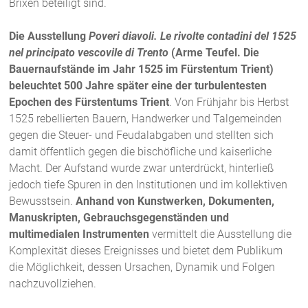
Brixen beteiligt sind.
Die Ausstellung
Poveri diavoli. Le rivolte contadini del 1525
nel principato vescovile di Trento
(Arme Teufel. Die
Bauernaufstände im Jahr 1525 im Fürstentum Trient)
beleuchtet 500 Jahre später eine der turbulentesten
Epochen des Fürstentums Trient
. Von Frühjahr bis Herbst
1525 rebellierten Bauern, Handwerker und Talgemeinden
gegen die Steuer- und Feudalabgaben und stellten sich
damit öffentlich gegen die bischöfliche und kaiserliche
Macht. Der Aufstand wurde zwar unterdrückt, hinterließ
jedoch tiefe Spuren in den Institutionen und im kollektiven
Bewusstsein.
Anhand von Kunstwerken, Dokumenten,
Manuskripten, Gebrauchsgegenständen und
multimedialen Instrumenten
vermittelt die Ausstellung die
Komplexität dieses Ereignisses und bietet dem Publikum
die Möglichkeit, dessen Ursachen, Dynamik und Folgen
nachzuvollziehen.