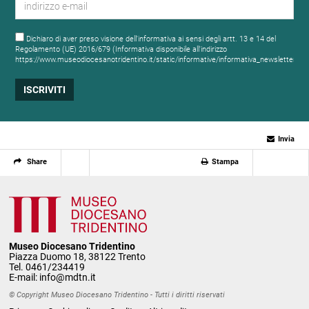
Dichiaro di aver preso visione dell'informativa ai sensi degli artt. 13 e 14 del
Regolamento (UE) 2016/679 (Informativa disponibile all'indirizzo
https://www.museodiocesanotridentino.it/static/informative/informativa_newsletter.ht
Invia
Share
Stampa
Museo Diocesano Tridentino
Piazza Duomo 18, 38122 Trento
Tel. 0461/234419
E-mail:
info@mdtn.it
© Copyright Museo Diocesano Tridentino - Tutti i diritti riservati