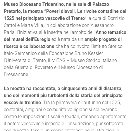
Museo Diocesano Tridentino, nelle sale di Palazzo
Pretorio, la mostra “Poveri diavoli. Le rivolte contadine del
1525 nel principato vescovile di Trento”
, a cura di Domizio
Cattoi e Marta Villa, in collaborazione con Alessandro
Paris. L’iniziativa si è inserita nell’ambito dell’
Anno tematico
dei musei dell’Euregio
ed è nata da un
ampio progetto di
ricerca e collaborazione
che ha coinvolto l’Istituto Storico
Italo-Germanico della Fondazione Bruno Kessler,
l’Università di Trento, il MITAG – Museo Storico Italiano
della Guerra di Rovereto e il Museo Diocesano di
Bressanone.
La mostra ha raccontato, a cinquecento anni di distanza,
uno dei momenti più turbolenti della storia del principato
vescovile trentino
. Tra la primavera e l’autunno del 1525,
contadini, artigiani e comunità valligiane si sollevarono
contro le imposizioni fiscali e feudali, sfidando apertamente
il potere vescovile e imperiale. L’insurrezione, pur soffocata
con durezza, lasciò un segno profondo nelle istituzioni e