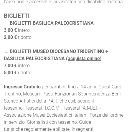
L’area non è accessibile ai visitatori con disabilità motoria.
BIGLIETTI
→ BIGLIETTI BASILICA PALEOCRISTIANA
3,00 €
intero
2,0
0 €
ridotto
→ BIGLIETTI MUSEO DIOCESANO TRIDENTINO +
BASILICA PALEOCRISTIANA (
acquista online
)
7,00
€
intero
5
,00 €
ridotto
Ingresso Gratuito
per b
ambini fino a 14 anni,
Guest Card
Trentino,
Museum Pass,
Funzionari Soprintendenza Beni
Storico Artistici della P.A.T. che esibiscono il
tesserino,
Tesserati I.C.O.M.,
Tesserati A.M.E.I. -
Associazione Musei Ecclesiastici Italiani
,
Forze dell'ordine
in servizio,
Giornalisti con tesserino,
Guide
turistiche regolarmente abilitate,
Insegnanti