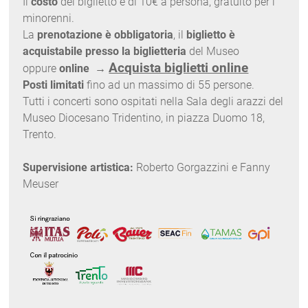
Il
costo
del biglietto è di 10€ a persona, gratuito per i
minorenni.
La
prenotazione è obbligatoria
, il
biglietto è
acquistabile presso la biglietteria
del Museo
Acquista biglietti online
oppure
online
→
Posti limitati
fino ad un massimo di 55 persone.
Tutti i concerti sono ospitati nella Sala degli arazzi del
Museo Diocesano Tridentino, in piazza Duomo 18,
Trento.
Supervisione artistica:
Roberto Gorgazzini e Fanny
Meuser