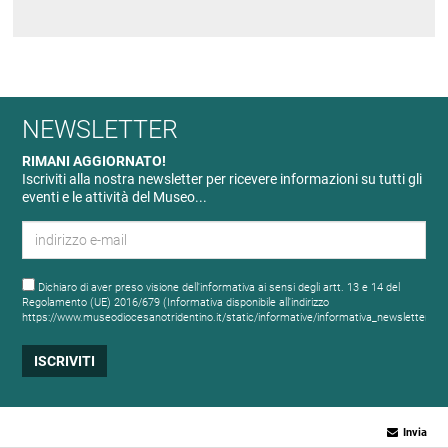
NEWSLETTER
RIMANI AGGIORNATO!
Iscriviti alla nostra newsletter per ricevere informazioni su tutti gli
eventi e le attività del Museo...
Dichiaro di aver preso visione dell'informativa ai sensi degli artt. 13 e 14 del
Regolamento (UE) 2016/679 (Informativa disponibile all'indirizzo
https://www.museodiocesanotridentino.it/static/informative/informativa_newsletter.ht
Invia