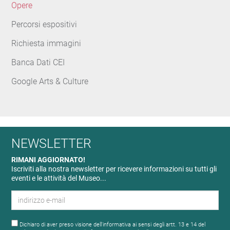
Opere
Percorsi espositivi
Richiesta immagini
Banca Dati CEI
Google Arts & Culture
NEWSLETTER
RIMANI AGGIORNATO!
Iscriviti alla nostra newsletter per ricevere informazioni su tutti gli
eventi e le attività del Museo...
Dichiaro di aver preso visione dell'informativa ai sensi degli artt. 13 e 14 del