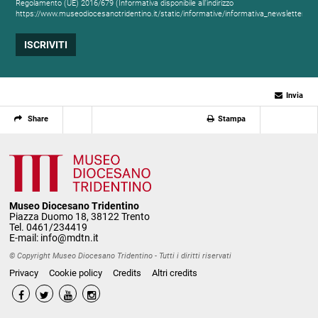
Regolamento (UE) 2016/679 (Informativa disponibile all'indirizzo
https://www.museodiocesanotridentino.it/static/informative/informativa_newsletter.ht
Invia
Share
Stampa
Museo Diocesano Tridentino
Piazza Duomo 18, 38122 Trento
Tel. 0461/234419
E-mail:
info@mdtn.it
© Copyright Museo Diocesano Tridentino - Tutti i diritti riservati
Privacy
Cookie policy
Credits
Altri credits